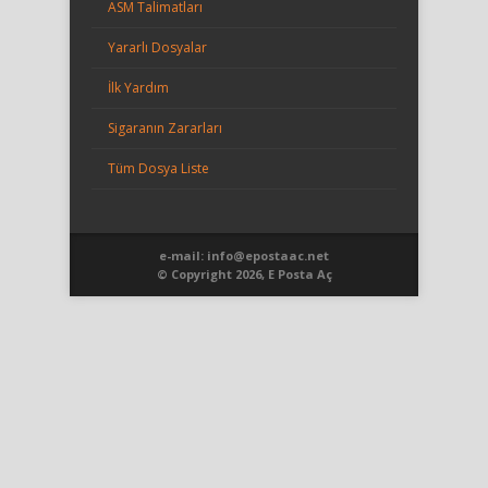
ASM Talimatları
Yararlı Dosyalar
İlk Yardım
Sigaranın Zararları
Tüm Dosya Liste
e-mail: info@epostaac.net
© Copyright 2026, E Posta Aç