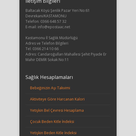
İletişim Bilgileri
Baltacak Köyü Şenlik Pazar Yeri No:61
Devrekani/KASTAMONU
Telefon: 0366 648 57 32
E-mail: info@epostaac.net
Kastamonu İl Sağlık Müdürlüğü
Adres ve Telefon Bilgileri
Tel: 0366 214 10 66
Adres: Candaroğulları Mahallesi Şehit Piyade Er
Mahir DEMİR Sokak No:11
Sağlık Hesaplamaları
Bebeğinizin Aşı Takvimi
Aktiviteye Göre Harcanan Kalori
Yetişkin Bel Çevresi Hesaplama
Çocuk Beden Kitle İndeksi
Yetişkin Beden Kitle İndeksi