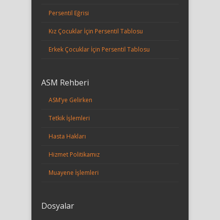
Persentil Eğrisi
Kız Çocuklar İçin Persentil Tablosu
Erkek Çocuklar İçin Persentil Tablosu
ASM Rehberi
ASM’ye Gelirken
Tetkik İşlemleri
Hasta Hakları
Hizmet Politikamız
Muayene İşlemleri
Dosyalar