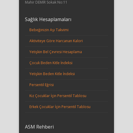
Mahir DEMİR Sokak No:11
Sağlık Hesaplamaları
Bebeğinizin Aşı Takvimi
Aktiviteye Göre Harcanan Kalori
Yetişkin Bel Çevresi Hesaplama
Çocuk Beden Kitle İndeksi
Yetişkin Beden Kitle İndeksi
Persentil Eğrisi
Kız Çocuklar İçin Persentil Tablosu
Erkek Çocuklar İçin Persentil Tablosu
ASM Rehberi