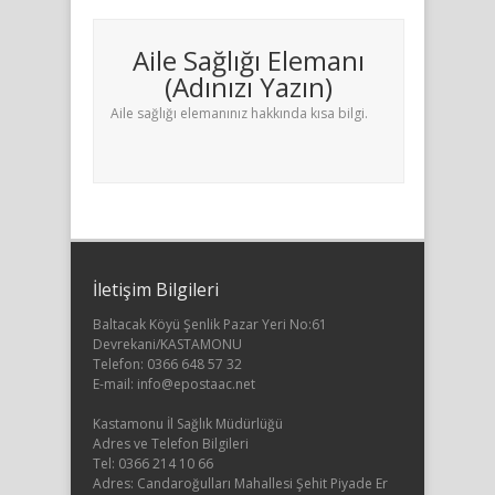
Aile Sağlığı Elemanı
(Adınızı Yazın)
Aile sağlığı elemanınız hakkında kısa bilgi.
İletişim Bilgileri
Baltacak Köyü Şenlik Pazar Yeri No:61
Devrekani/KASTAMONU
Telefon: 0366 648 57 32
E-mail: info@epostaac.net
Kastamonu İl Sağlık Müdürlüğü
Adres ve Telefon Bilgileri
Tel: 0366 214 10 66
Adres: Candaroğulları Mahallesi Şehit Piyade Er