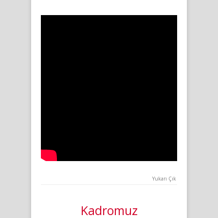
Yukarı Çık
Kadromuz