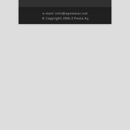
e-mail: info@epostaac.net
© Copyright 2026, E Posta Aç