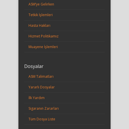
ASM’ye Gelirken
Tetkik İşlemleri
Hasta Hakları
Hizmet Politikamız
Muayene İşlemleri
Dosyalar
ASM Talimatları
Yararlı Dosyalar
İlk Yardım
Sigaranın Zararları
Tüm Dosya Liste