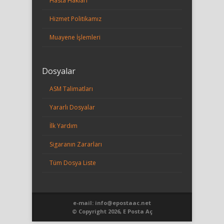
Hasta Hakları
Hizmet Politikamız
Muayene İşlemleri
Dosyalar
ASM Talimatları
Yararlı Dosyalar
İlk Yardım
Sigaranın Zararları
Tüm Dosya Liste
e-mail: info@epostaac.net
© Copyright 2026, E Posta Aç