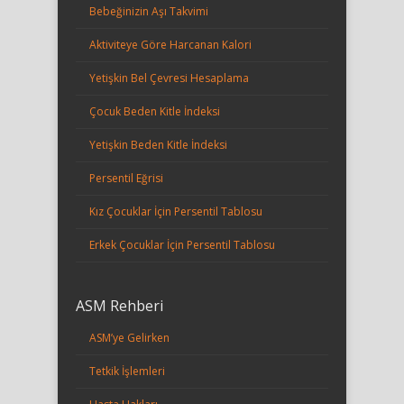
Bebeğinizin Aşı Takvimi
Aktiviteye Göre Harcanan Kalori
Yetişkin Bel Çevresi Hesaplama
Çocuk Beden Kitle İndeksi
Yetişkin Beden Kitle İndeksi
Persentil Eğrisi
Kız Çocuklar İçin Persentil Tablosu
Erkek Çocuklar İçin Persentil Tablosu
ASM Rehberi
ASM’ye Gelirken
Tetkik İşlemleri