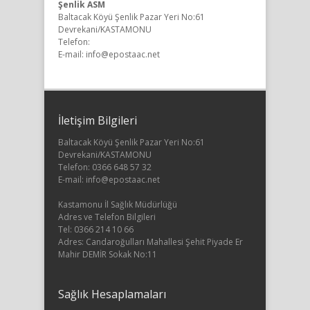
Şenlik ASM
Baltacak Köyü Şenlik Pazar Yeri No:61
Devrekani/KASTAMONU
Telefon:
E-mail: info@epostaac.net
İletişim Bilgileri
Baltacak Köyü Şenlik Pazar Yeri No:61
Devrekani/KASTAMONU
Telefon: 0366 648 57 32
E-mail: info@epostaac.net
Kastamonu İl Sağlık Müdürlüğü
Adres ve Telefon Bilgileri
Tel: 0366 214 10 66
Adres: Candaroğulları Mahallesi Şehit Piyade Er
Mahir DEMİR Sokak No:11
Sağlık Hesaplamaları