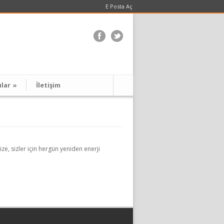
E Posta Aç
ılar
»
İletişim
ze, sizler için hergün yeniden enerji