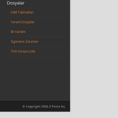
Dosyalar
ASM Talimatları
Yararlı Dosyalar
İlk Yardım
Sigaranın Zararları
Tüm Dosya Liste
© Copyright 2026, E Posta Aç