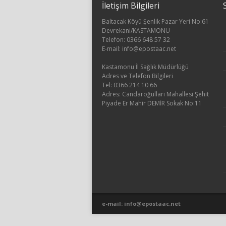
İletişim Bilgileri
Baltacak Köyü Şenlik Pazar Yeri No:61
Devrekani/KASTAMONU
Telefon: 0366 648 57 32
E-mail: info@epostaac.net
Kastamonu İl Sağlık Müdürlüğü
Adres ve Telefon Bilgileri
Tel: 0366 214 10 66
Adres: Candaroğulları Mahallesi Şehit
Piyade Er Mahir DEMİR Sokak No:11
e-mail: info@epostaac.net