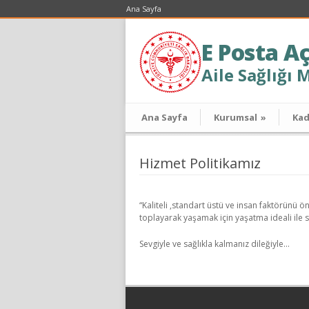
Ana Sayfa
E Posta A
Aile Sağlığı 
Ana Sayfa
Kurumsal
»
Ka
Hizmet Politikamız
“Kaliteli ,standart üstü ve insan faktörünü 
toplayarak yaşamak için yaşatma ideali ile s
Sevgiyle ve sağlıkla kalmanız dileğiyle…