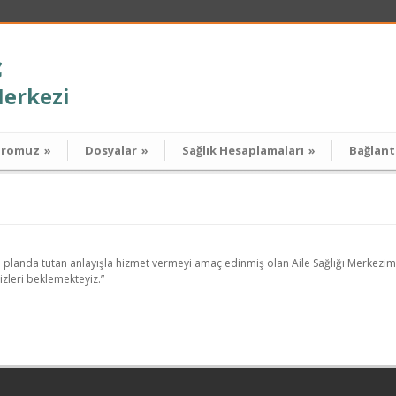
ç
Merkezi
dromuz
»
Dosyalar
»
Sağlık Hesaplamaları
»
Bağlant
ön planda tutan anlayışla hizmet vermeyi amaç edinmiş olan Aile Sağlığı Merkezimi
izleri beklemekteyiz.”